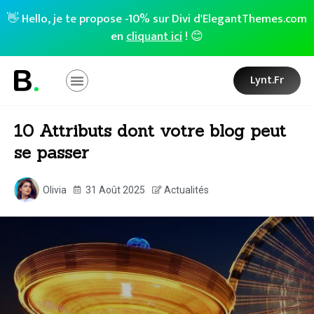
👋 Hello, je te propose -10% sur Divi d'ElegantThemes.com
en
cliquant ici
! 😊
Lynt.fr
10 Attributs dont votre blog peut
se passer
Olivia
31 Août 2025
Actualités