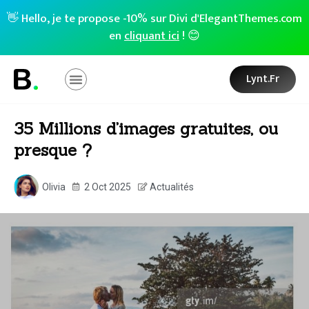
👋 Hello, je te propose -10% sur Divi d'ElegantThemes.com
en
cliquant ici
! 😊
Lynt.fr
35 Millions d’images gratuites, ou
presque ?
Olivia
2 Oct 2025
Actualités