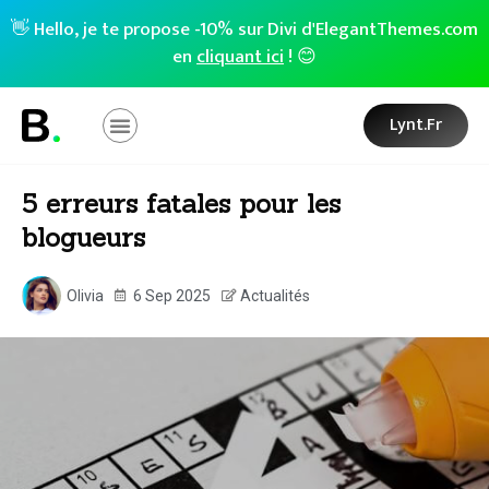
👋 Hello, je te propose -10% sur Divi d'ElegantThemes.com
en
cliquant ici
! 😊
Lynt.fr
5 erreurs fatales pour les
blogueurs
Olivia
6 Sep 2025
Actualités