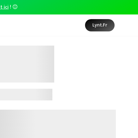
t ici
! 😊
Lynt.fr