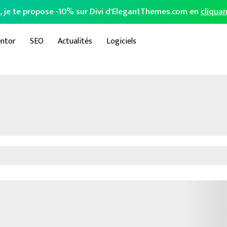
o, je te propose -10% sur Divi d'ElegantThemes.com en
cliquan
ntor
SEO
Actualités
Logiciels