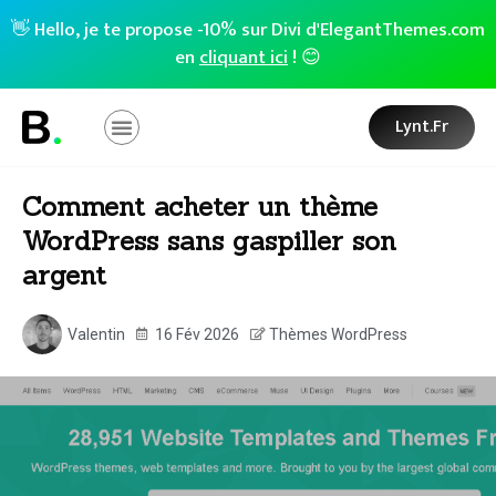
👋 Hello, je te propose -10% sur Divi d'ElegantThemes.com
en
cliquant ici
! 😊
Lynt.fr
Comment acheter un thème
WordPress sans gaspiller son
argent
Valentin
16 Fév 2026
Thèmes WordPress