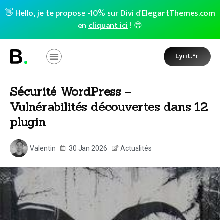
👋 Hello, je te propose -10% sur Divi d'ElegantThemes.com
en
cliquant ici
! 😊
Lynt.fr
Sécurité WordPress –
Vulnérabilités découvertes dans 12
plugin
Valentin
30 Jan 2026
Actualités