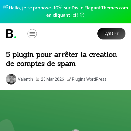
👋 Hello, je te propose -10% sur Divi d'ElegantThemes.com
en
cliquant ici
! 😊
Lynt.fr
5 plugin pour arrêter la creation
de comptes de spam
Valentin
23 Mar 2026
Plugins WordPress