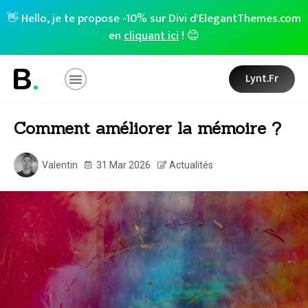
👋 Hello, je te propose -10% sur Divi d'ElegantThemes.com
en
cliquant ici
! 😊
Lynt.fr
Comment améliorer la mémoire ?
Valentin
31 Mar 2026
Actualités