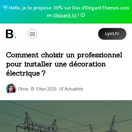
👋 Hello, je te propose -10% sur Divi d'ElegantThemes.com
en
cliquant ici
! 😊
Lynt.fr
Comment choisir un professionnel
pour installer une décoration
électrique ?
Olivia
5 Nov 2025
Actualités