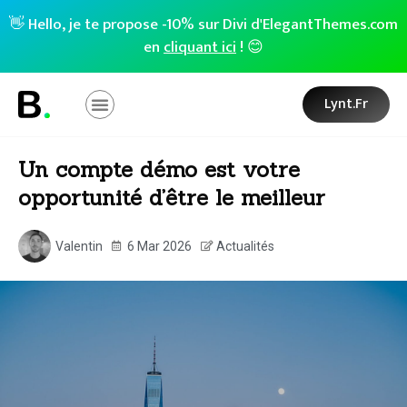
👋 Hello, je te propose -10% sur Divi d'ElegantThemes.com
en
cliquant ici
! 😊
Lynt.fr
Un compte démo est votre
opportunité d’être le meilleur
Valentin
6 Mar 2026
Actualités