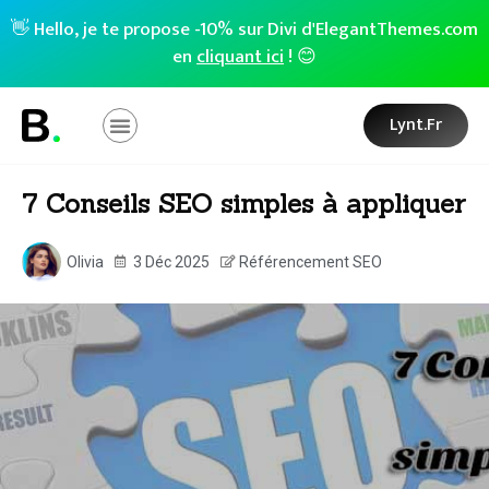
👋 Hello, je te propose -10% sur Divi d'ElegantThemes.com
en
cliquant ici
! 😊
Lynt.fr
7 Conseils SEO simples à appliquer
Olivia
3 Déc 2025
Référencement SEO