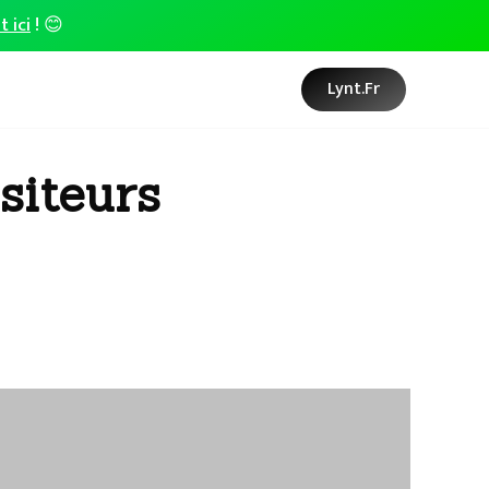
t ici
! 😊
Lynt.fr
siteurs