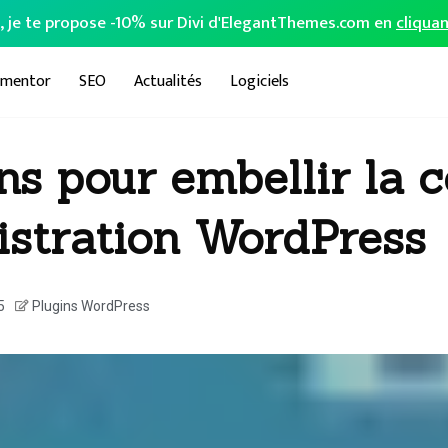
o, je te propose -10% sur Divi d'ElegantThemes.com en
cliquan
ementor
SEO
Actualités
Logiciels
ns pour embellir la 
istration WordPress
5
Plugins WordPress