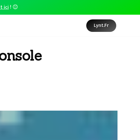
t ici
! 😊
Lynt.fr
console