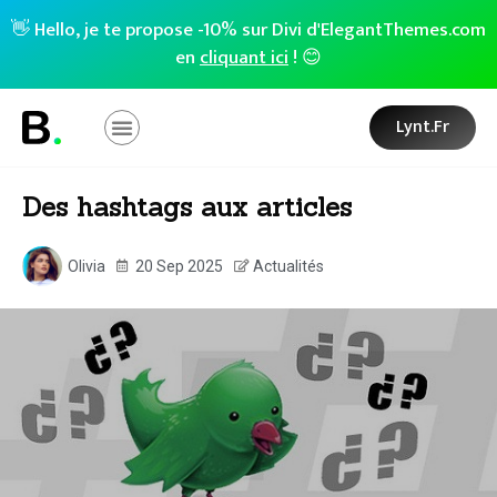
👋 Hello, je te propose -10% sur Divi d'ElegantThemes.com
en
cliquant ici
! 😊
Lynt.fr
Des hashtags aux articles
Olivia
20 Sep 2025
Actualités