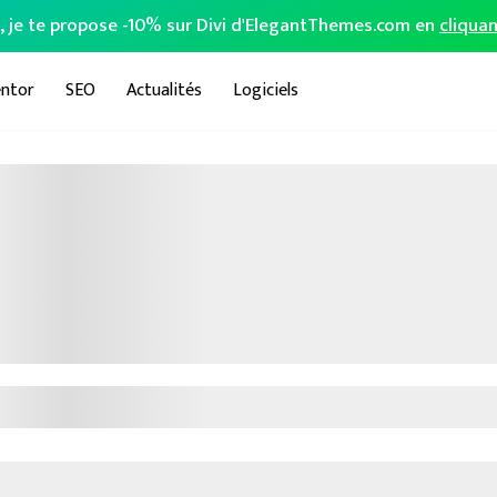
o, je te propose -10% sur Divi d'ElegantThemes.com en
cliquan
ntor
SEO
Actualités
Logiciels