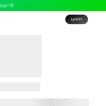
t ici
! 😊
Lynt.fr