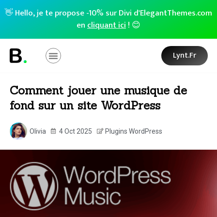
👋 Hello, je te propose -10% sur Divi d'ElegantThemes.com
en
cliquant ici
! 😊
Lynt.fr
Comment jouer une musique de
fond sur un site WordPress
Olivia
4 Oct 2025
Plugins WordPress