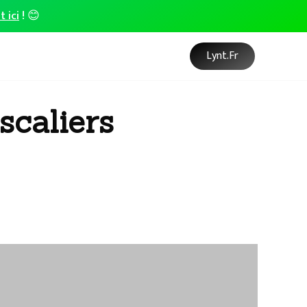
t ici
! 😊
Lynt.fr
scaliers