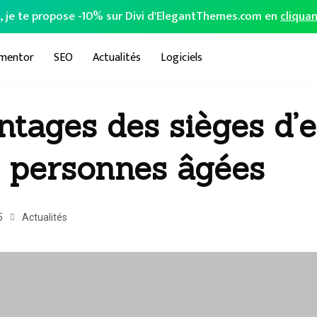
o, je te propose -10% sur Divi d'ElegantThemes.com en
cliquan
ementor
SEO
Actualités
Logiciels
tages des sièges d’e
s personnes âgées
5
Actualités