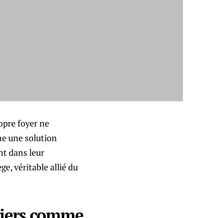
opre foyer ne
me une solution
nt dans leur
ge, véritable allié du
aliers comme