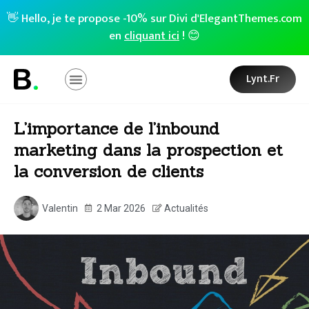
👋 Hello, je te propose -10% sur Divi d'ElegantThemes.com
en
cliquant ici
! 😊
Lynt.fr
L’importance de l’inbound
marketing dans la prospection et
la conversion de clients
Valentin
2 Mar 2026
Actualités