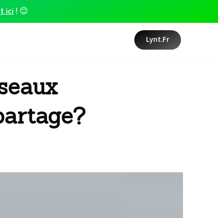
t ici
! 😊
Lynt.fr
éseaux
partage?