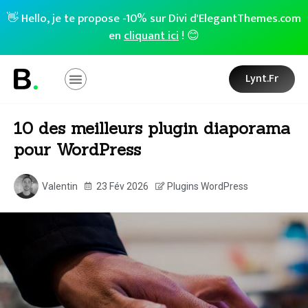
👋 Hello, je te propose -10% sur Divi d'ElegantThemes.com
en
cliquant ici
! 😊
Lynt.fr
10 des meilleurs plugin diaporama
pour WordPress
Valentin
23 Fév 2026
Plugins WordPress