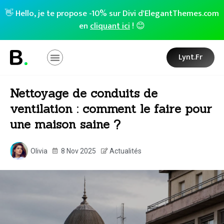
👋 Hello, je te propose -10% sur Divi d'ElegantThemes.com
en
cliquant ici
! 😊
Lynt.fr
Nettoyage de conduits de
ventilation : comment le faire pour
une maison saine ?
Olivia
8 Nov 2025
Actualités