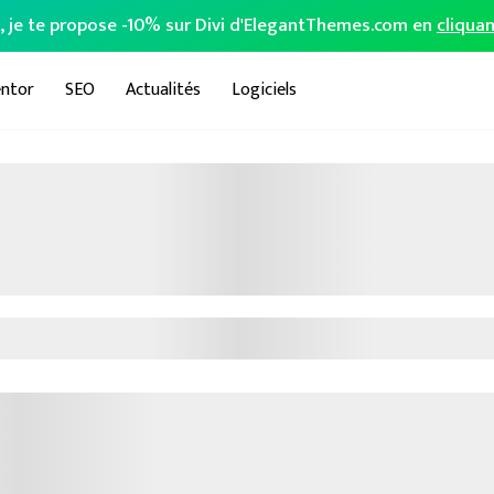
o, je te propose -10% sur Divi d'ElegantThemes.com en
cliquan
ntor
SEO
Actualités
Logiciels