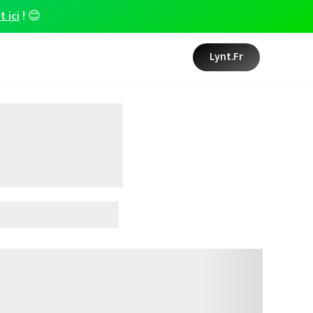
t ici
! 😊
Lynt.fr