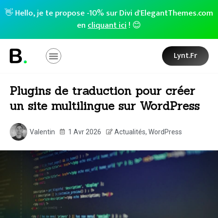
👋 Hello, je te propose -10% sur Divi d'ElegantThemes.com
en
cliquant ici
! 😊
Lynt.fr
Plugins de traduction pour créer
un site multilingue sur WordPress
Valentin
1 Avr 2026
Actualités
,
WordPress