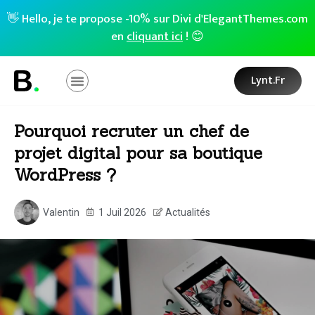
👋 Hello, je te propose -10% sur Divi d'ElegantThemes.com
en
cliquant ici
! 😊
Lynt.fr
Pourquoi recruter un chef de
projet digital pour sa boutique
WordPress ?
Valentin
1 Juil 2026
Actualités