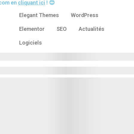
s.com en
cliquant ici
! 😊
Elegant Themes
WordPress
Elementor
SEO
Actualités
Logiciels