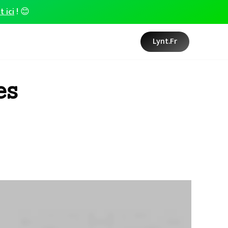
t ici
! 😊
Lynt.fr
es