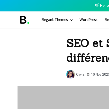
👋 Hell
Elegant Themes
WordPress
El
SEO et 
différe
Olivia
10 Nov 202