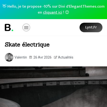
👋 Hello, je te propose -10% sur Divi d'ElegantThemes.com
en
cliquant ici
! 😊
Lynt.fr
Skate électrique
Valentin
26 Avr 2026
Actualités