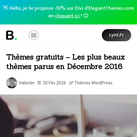
👋 Hello, je te propose -10% sur Divi d'ElegantThemes.com
en
cliquant ici
! 😊
Lynt.fr
Thèmes gratuits – Les plus beaux
thèmes parus en Décembre 2016
Valentin
20 Fév 2026
Thèmes WordPress