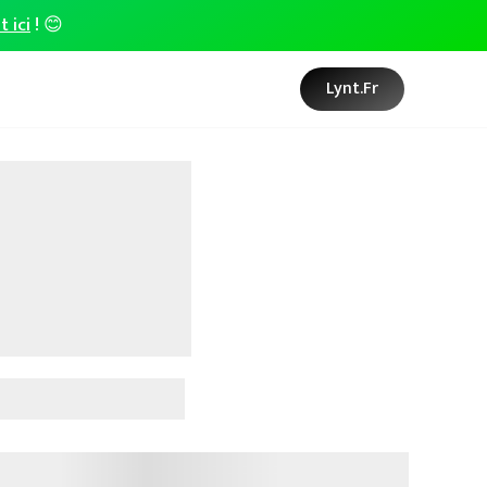
t ici
! 😊
Lynt.fr