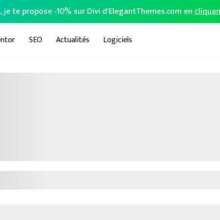
o, je te propose -10% sur Divi d'ElegantThemes.com en
cliquan
ntor
SEO
Actualités
Logiciels