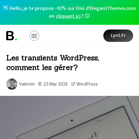
👋 Hello, je te propose -10% sur Divi d'ElegantThemes.com
en
cliquant ici
! 😊
Lynt.fr
Les transients WordPress,
comment les gérer?
Valentin
23 Mar 2026
WordPress