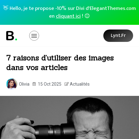
👋 Hello, je te propose -10% sur Divi d'ElegantThemes.com
en
cliquant ici
! 😊
Lynt.fr
7 raisons d’utiliser des images
dans vos articles
Olivia
15 Oct 2025
Actualités