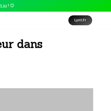
t ici
! 😊
Lynt.fr
eur dans