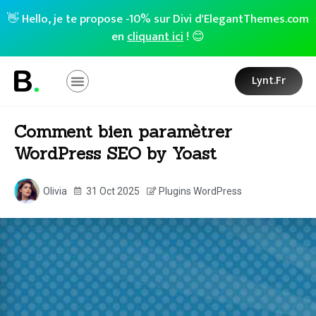
👋 Hello, je te propose -10% sur Divi d'ElegantThemes.com
en
cliquant ici
! 😊
Lynt.fr
Comment bien paramètrer
WordPress SEO by Yoast
Olivia
31 Oct 2025
Plugins WordPress