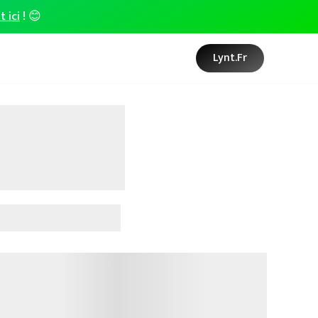
t ici
! 😊
Lynt.fr