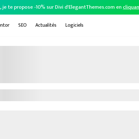
o, je te propose -10% sur Divi d'ElegantThemes.com en
cliquan
ntor
SEO
Actualités
Logiciels