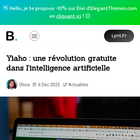
👋 Hello, je te propose -10% sur Divi d'ElegantThemes.com
en
cliquant ici
! 😊
Lynt.fr
Yiaho : une révolution gratuite
dans l’intelligence artificielle
Olivia
6 Déc 2025
Actualités