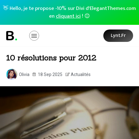
👋 Hello, je te propose -10% sur Divi d'ElegantThemes.com
en
cliquant ici
! 😊
Lynt.fr
10 résolutions pour 2012
Olivia
18 Sep 2025
Actualités