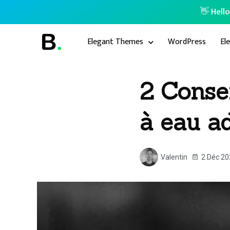
👋 Hell
Elegant Themes
WordPress
El
2 Consei
à eau a
Valentin
2 Déc 20