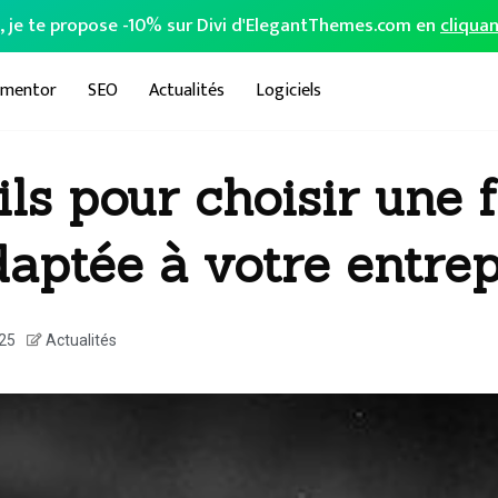
o, je te propose -10% sur Divi d'ElegantThemes.com en
cliquan
ementor
SEO
Actualités
Logiciels
ls pour choisir une 
daptée à votre entrep
25
Actualités