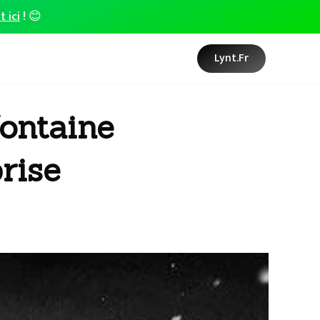
t ici
! 😊
Lynt.fr
fontaine
rise