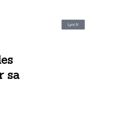
Lynt.fr
des
r sa