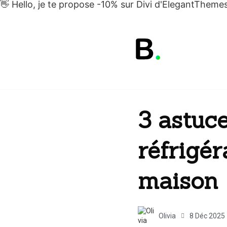
👋 Hello, je te propose -10% sur Divi d'ElegantThem
3 astuce
réfrigér
maison
Olivia
8 Déc 2025