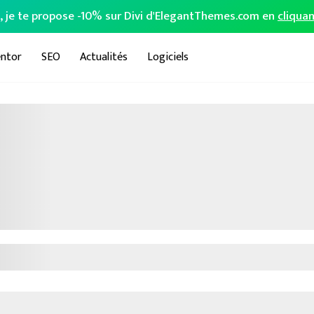
o, je te propose -10% sur Divi d'ElegantThemes.com en
cliquan
ntor
SEO
Actualités
Logiciels