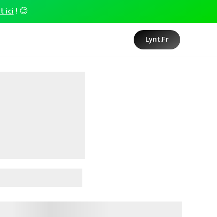
t ici
! 😊
Lynt.fr