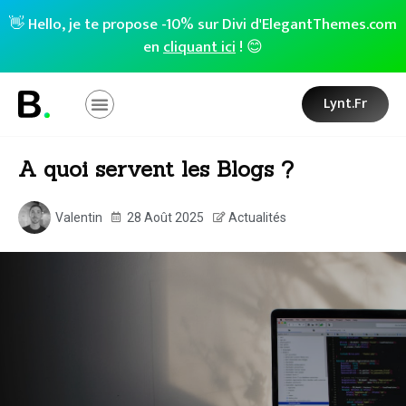
👋 Hello, je te propose -10% sur Divi d'ElegantThemes.com
en
cliquant ici
! 😊
Lynt.fr
A quoi servent les Blogs ?
Valentin
28 Août 2025
Actualités