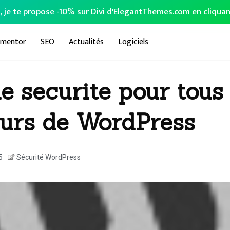
o, je te propose -10% sur Divi d'ElegantThemes.com en
cliquan
ementor
SEO
Actualités
Logiciels
e securite pour tous 
teurs de WordPress
5
Sécurité WordPress