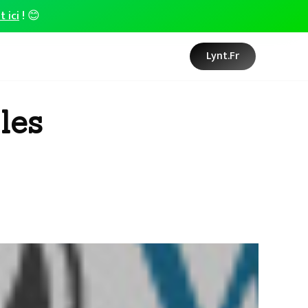
t ici
! 😊
Lynt.fr
les