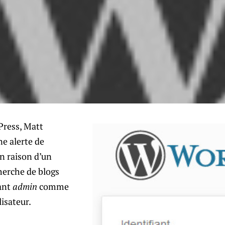
Press, Matt
e alerte de
en raison d’un
cherche de blogs
ant
admin
comme
isateur.