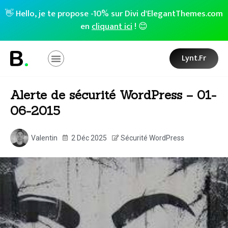
👋 Hello, je te propose -10% sur Divi d'ElegantThemes.com
en
cliquant ici
! 😊
Lynt.fr
Alerte de sécurité WordPress – 01-
06-2015
Valentin
2 Déc 2025
Sécurité WordPress