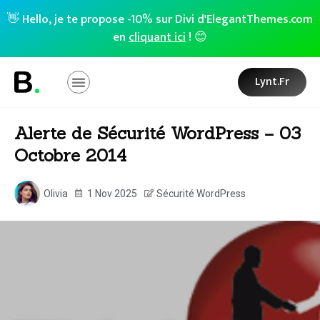
👋 Hello, je te propose -10% sur Divi d'ElegantThemes.com
en
cliquant ici
! 😊
Lynt.fr
Alerte de Sécurité WordPress – 03
Octobre 2014
Olivia
1 Nov 2025
Sécurité WordPress