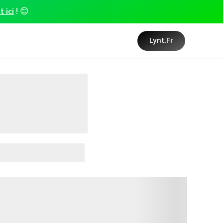
t ici
! 😊
Lynt.fr