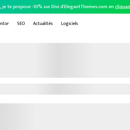
o, je te propose -10% sur Divi d'ElegantThemes.com en
cliquan
ntor
SEO
Actualités
Logiciels