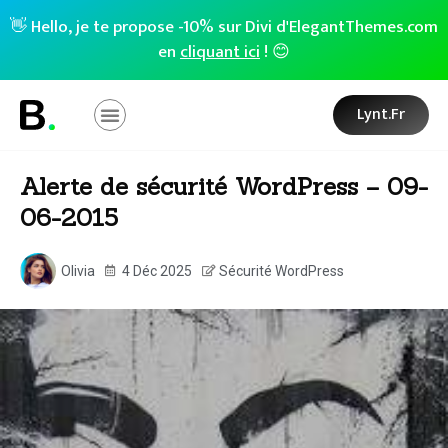
👋 Hello, je te propose -10% sur Divi d'ElegantThemes.com
en
cliquant ici
! 😊
Lynt.fr
Alerte de sécurité WordPress – 09-
06-2015
Olivia
4 Déc 2025
Sécurité WordPress