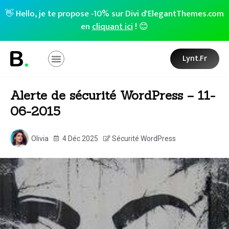
👋 Hello, je te propose -10% sur Divi d'ElegantThemes.com
en
cliquant ici
! 😊
Lynt.fr
Alerte de sécurité WordPress – 11-
06-2015
Olivia
4 Déc 2025
Sécurité WordPress