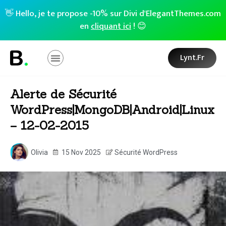
👋 Hello, je te propose -10% sur Divi d'ElegantThemes.com
en
cliquant ici
! 😊
Lynt.fr
Alerte de Sécurité
WordPress|MongoDB|Android|Linux
– 12-02-2015
Olivia
15 Nov 2025
Sécurité WordPress