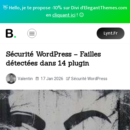
👋 Hello, je te propose -10% sur Divi d'ElegantThemes.com
en
cliquant ici
! 😊
Lynt.fr
Sécurité WordPress – Failles
détectées dans 14 plugin
Valentin
17 Jan 2026
Sécurité WordPress