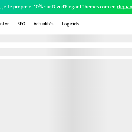
o, je te propose -10% sur Divi d'ElegantThemes.com en
cliquan
ntor
SEO
Actualités
Logiciels