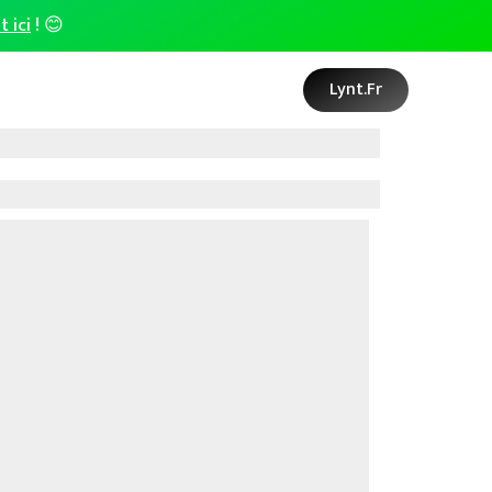
t ici
! 😊
Lynt.fr