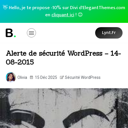
👋 Hello, je te propose -10% sur Divi d'ElegantThemes.com
en
cliquant ici
! 😊
Lynt.fr
Alerte de sécurité WordPress – 14-
08-2015
Olivia
15 Déc 2025
Sécurité WordPress